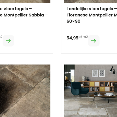
ke vloertegels –
Landelijke vloertegels –
e Montpellier Sabbia –
Fioranese Montpellier 
60×90
m2
p/m2
54,95