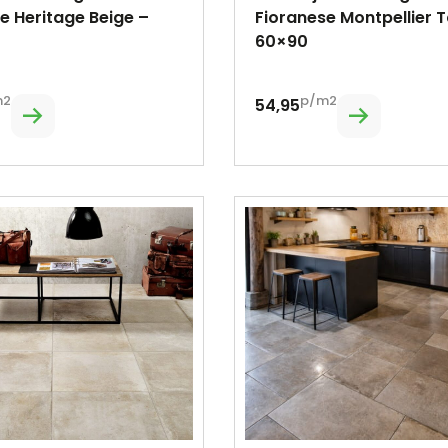
e Heritage Beige –
Fioranese Montpellier T
60×90
m2
p/m2
54,95