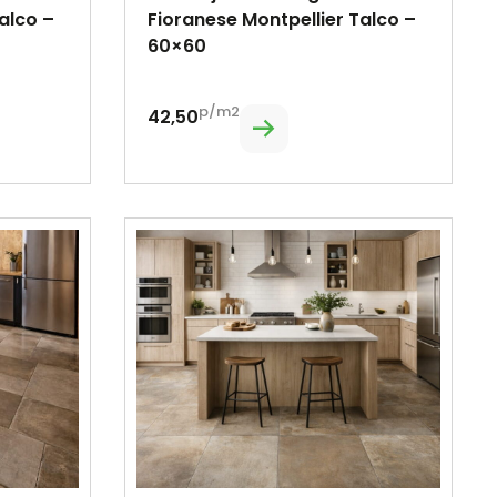
alco –
Fioranese Montpellier Talco –
60×60
p/m2
42,50