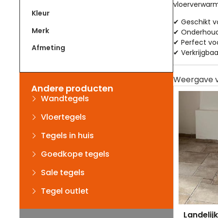
vloerverwarm
Kleur
✔ Geschikt 
Merk
✔ Onderhoud
✔ Perfect vo
Afmeting
✔ Verkrijgbaa
Andere producten
Wandtegels
Vloertegels
Tegels in huis
Goedkope tegels
Sale tegels
Tegel outlet
Landelij