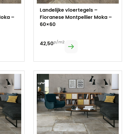
Landelijke vloertegels –
Moka –
Fioranese Montpellier Moka –
60×60
p/m2
42,50