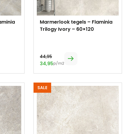
aminia
Marmerlook tegels – Flaminia
Trilogy Ivory – 60×120
44,95
34,95
p/m2
SALE