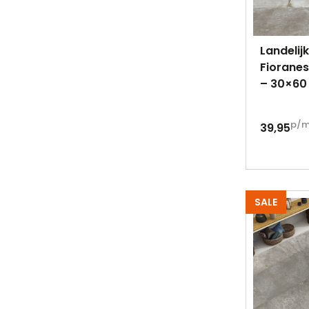
Landelij
Fioranes
– 30×60
p/
39,95
SALE