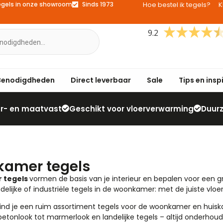
egels in onze showroom
Sinds 1973
Hoe bestel ik tegels?
K
9.2
Benodigdheden
Direct leverbaar
Sale
Tips en insp
eur- en maatvast
Geschikt voor vloerverwarming
Duur
amer tegels
 tegels
vormen de basis van je interieur en bepalen voor een gro
elijke of industriële tegels in de woonkamer: met de juiste vloer
vind je een ruim assortiment tegels voor de woonkamer en huiskam
betonlook
tot
marmerlook
en
landelijke tegels
– altijd onderhoud