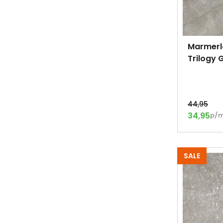
Marmerlo
Trilogy 
44,95
34,95
p/
SALE