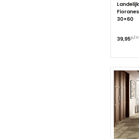
Landelij
Fioranes
30×60
p/
39,95