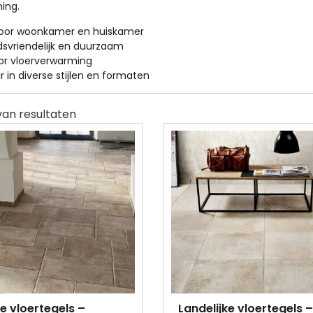
ing.
voor woonkamer en huiskamer
svriendelijk en duurzaam
or vloerverwarming
r in diverse stijlen en formaten
ke vloertegels –
Landelijke vloertegels –