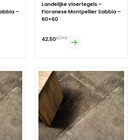
Landelijke vloertegels –
Sabbia –
Fioranese Montpellier Sabbia –
60×60
p/m2
42,50