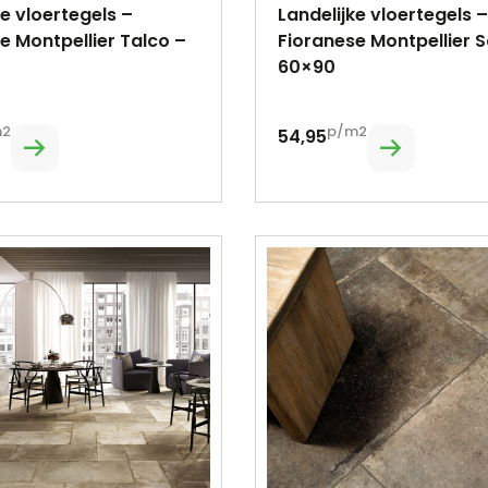
ke vloertegels –
Landelijke vloertegels –
e Montpellier Talco –
Fioranese Montpellier 
60×90
m2
p/m2
54,95