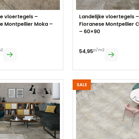
ke vloertegels –
Landelijke vloertegels –
e Montpellier Moka –
Fioranese Montpellier 
– 60×90
m2
p/m2
54,95
SALE