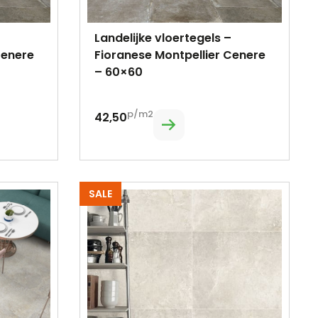
Landelijke vloertegels –
Cenere
Fioranese Montpellier Cenere
– 60×60
p/m2
42,50
SALE