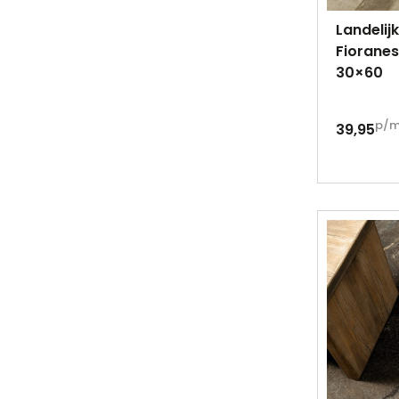
Landelij
Fioranes
30×60
p/
39,95