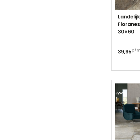
Landelij
Fioranes
30×60
p/
39,95