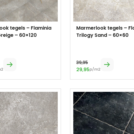
ok tegels – Flaminia
Marmerlook tegels – Fl
Greige – 60×120
Trilogy Sand – 60×60
39,95
29,95
m2
p/m2