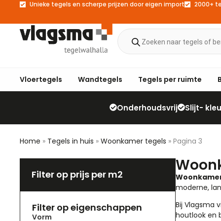
Unieke tegels en scherpe prijzen door eigen import
2000+ t
Vloertegels
Wandtegels
Tegels per ruimte
Onderhoudsvrij
Slijt- kl
Home
»
Tegels in huis
»
Woonkamer tegels
»
Pagina 3
Woonk
Filter op prijs per m2
Woonkamer
moderne, land
Bij Vlagsma 
Filter op eigenschappen
houtlook
en
Vorm