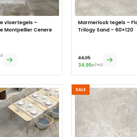
ke vloertegels –
Marmerlook tegels – Fl
e Montpellier Cenere
Trilogy Sand – 60×120
m2
44,95
34,95
p/m2
SALE