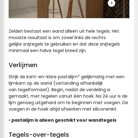
+
gels
vloertegels
tegels
s betonlook
Zelden bestaat een wand alleen uit hele tegels. Het
ls marmerlook
mooiste resultaat is om zowel links als rechts
gelijke snijtegels te gebruiken en dat deze snijtegels
r tegels
andtegels
minimaal een halve tegel breed zijn.
egels
ge wandtegels
Verlijmen
 tegels
 Visschub wandtegels
Strijk de kant-en-klare pastalijm* gelijkmatig met een
lijmkam op de wand (vertanding afhankelijk
wandtegels
van tegelformaat). Begin, nadat de verdeling is
gemaakt, met tegelen vanuit één hoek. Na 24 uur is de
andtegels
loertegels
lijm genoeg uitgehard om te beginnen met voegen. De
voegen in de hoek altijd afwerken met siliconenkit.
ls
loertegels
•
pastalijm is alleen geschikt voor wandtegels
ige vloertegels
Tegels-over-tegels