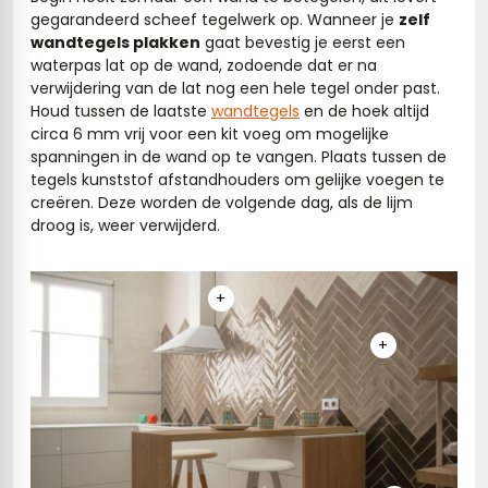
gegarandeerd scheef tegelwerk op. Wanneer je
zelf
s
wandtegels plakken
gaat bevestig je eerst een
waterpas lat op de wand, zodoende dat er na
verwijdering van de lat nog een hele tegel onder past.
els
nes (kloostertegels)
Houd tussen de laatste
wandtegels
en de hoek altijd
circa 6 mm vrij voor een kit voeg om mogelijke
tegels
Terrazzo tegels
spanningen in de wand op te vangen. Plaats tussen de
tegels kunststof afstandhouders om gelijke voegen te
 wandtegels
egels
creëren. Deze worden de volgende dag, als de lijm
droog is, weer verwijderd.
andtegels
 vloertegels
n wandtegels
egels
+
 wandtegels
loertegels
+
s
s betonlook
s marmerlook
vloertegels
r tegels
 tegels