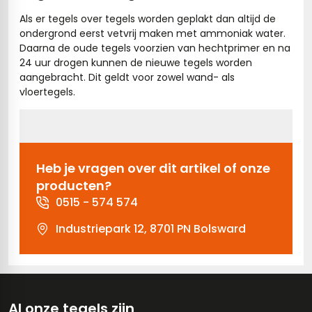
erband (multiformato)
dtegels
Als er tegels over tegels worden geplakt dan altijd de
vloertegels
ondergrond eerst vetvrij maken met ammoniak water.
Daarna de oude tegels voorzien van hechtprimer en na
24 uur drogen kunnen de nieuwe tegels worden
aangebracht. Dit geldt voor zowel wand- als
vloertegels.
m 33 x 33 cm
ndtegels
m
Heb je vragen over dit artikel of onze
producten?
ndtegels
0515 - 574 574
egels
tegels
Industriepark 12, 8701 PN Bolsward
oertegels
wandtegels
dtegels
ndtegels
vloertegels
Al onze tegels zijn