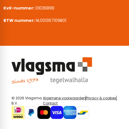
KvK-nummer:
01036896
BTW nummer:
NL001367109B01
© 2026 Vlagsma
Algemene voorwaarden
Privacy & cookies
B.V.
Contact