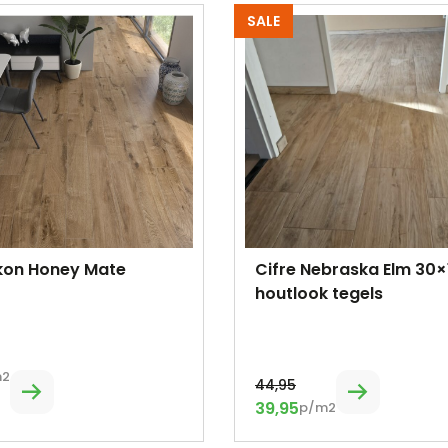
SALE
ukon Honey Mate
Cifre Nebraska Elm 30×
houtlook tegels
m2
44,95
39,95
p/m2