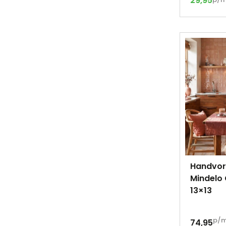
29,95
Handvor
Mindelo 
13×13
p/
74,95