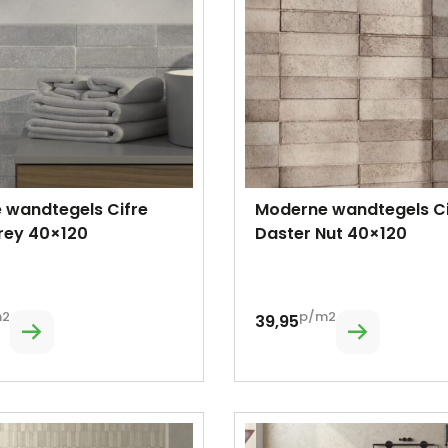
 wandtegels Cifre
Moderne wandtegels Ci
rey 40×120
Daster Nut 40×120
m2
p/m2
39,95