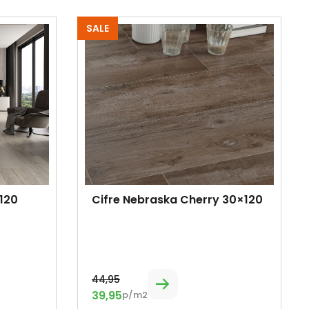
SALE
120
Cifre Nebraska Cherry 30×120
44,95
39,95
p/m2