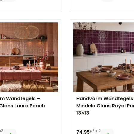
m Wandtegels –
Handvorm Wandtegels
Glans Laura Peach
Mindelo Glans Royal Pu
13×13
m2
p/m2
74,95