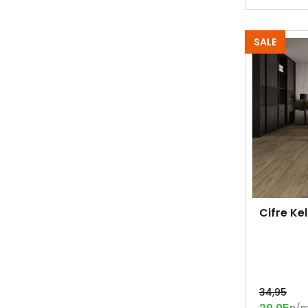
SALE
Cifre Ke
34,95
p/