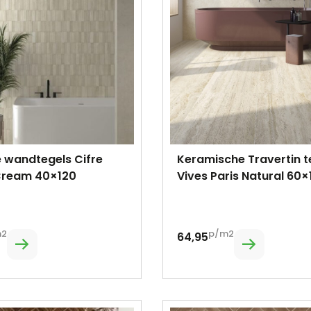
 wandtegels Cifre
Keramische Travertin t
Cream 40×120
Vives Paris Natural 60×
m2
p/m2
64,95