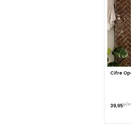
Cifre Op
p/
39,95