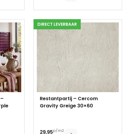
DIRECT LEVERBAAR
 –
Restantpartij – Cercom
rple
Gravity Greige 30×60
p/m2
29,95