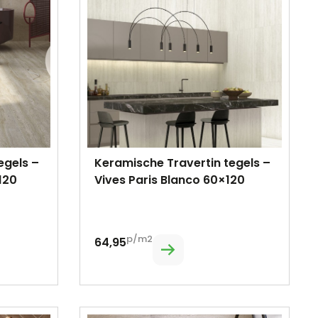
egels –
Keramische Travertin tegels –
120
Vives Paris Blanco 60×120
p/m2
64,95