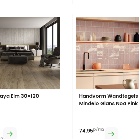
laya Elm 30×120
Handvorm Wandtegels
Mindelo Glans Noa Pink
p/m2
74,95
m2