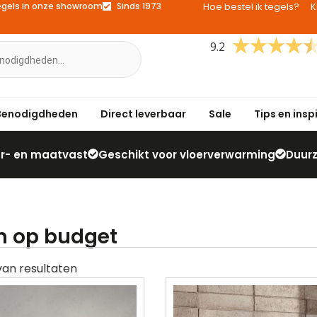
egels in onze showroom
Sinds 1973
Hoe bestel ik tegels?
K
9.2
Benodigdheden
Direct leverbaar
Sale
Tips en insp
eur- en maatvast
Geschikt voor vloerverwarming
Duur
n op budget