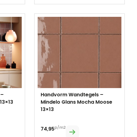
 –
Handvorm Wandtegels –
 13×13
Mindelo Glans Mocha Moose
13×13
p/m2
74,95