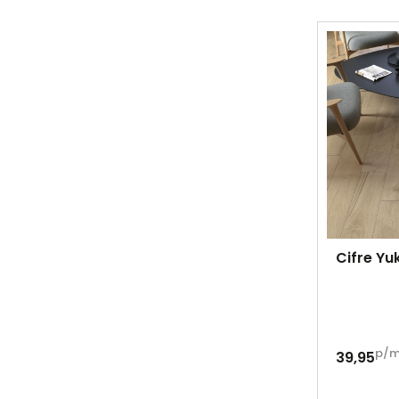
Cifre Y
p/
39,95