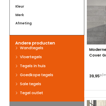
Kleur
Merk
Afmeting
Andere producten
Wandtegels
Moderne
Cover G
Vloertegels
Tegels in huis
Goedkope tegels
p/
39,95
Sale tegels
Tegel outlet