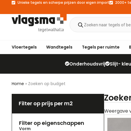
Unieke tegels en scherpe prijzen door eigen import
2000+ t
Vloertegels
Wandtegels
Tegels per ruimte
Onderhoudsvrij
Slijt- kl
Home
»
Zoeken op budget
Zoeke
Filter op prijs per m2
Filter op eigenschappen
Vorm