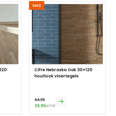
SALE
120
Cifre Nebraska Oak 30×120
houtlook vloertegels
44,95
39,95
p/m2