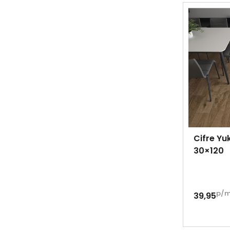
Cifre Y
30×120
p/
39,95