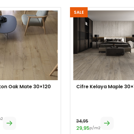
SALE
ukon Oak Mate 30×120
Cifre Kelaya Maple 30×
m2
34,95
29,95
p/m2