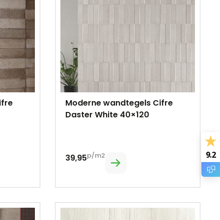
fre
Moderne wandtegels Cifre
Daster White 40×120
9.2
p/m2
39,95