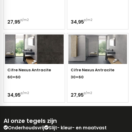
p/m2
p/m2
27,95
34,95
Cifre Nexus Antracite
Cifre Nexus Antracite
60×60
30×60
p/m2
p/m2
34,95
27,95
Al onze tegels zijn
Onderhoudsvrij
Slijt- kleur- en maatvast