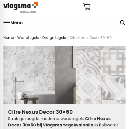
Menu
Home
»
Wandtegels
»
Design tegels
»
Cifre Nexus Decor 30×60
e
en
els
gels
imers
E
s badkamer
ls badkamer
onderhoud
 (tot €25)
 bijkeuken
s hal
ap
s keuken
s keuken
 hal
s toilet
Cifre Nexus Decor 30×60
 toilet
ls woonkamer
Strak gezaagde moderne wandtegels
Cifre Nexus
Decor 30×60 bij Vlagsma tegelwalhalla
in Bolsward!
egels
egels
digdheden