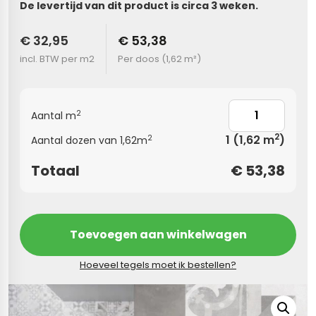
De levertijd van dit product is circa 3 weken.
s
€ 32,95
€ 53,38
incl. BTW per m2
Per doos (
1,62 m²
)
els
nes (kloostertegels)
tegels
Terrazzo tegels
2
Aantal m
 wandtegels
egels
2
1
(1,62 m
)
2
Aantal dozen van 1,62m
andtegels
 vloertegels
Totaal
€
53,38
 wandtegels
egels
s betonlook
loertegels
Toevoegen aan winkelwagen
s
s marmerlook
Hoeveel tegels moet ik bestellen?
r tegels
vloertegels
gels
 tegels