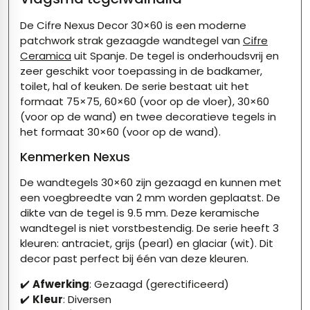
De Cifre Nexus Decor 30×60 is een moderne
patchwork strak gezaagde wandtegel van
Cifre
Ceramica
uit Spanje. De tegel is onderhoudsvrij en
zeer geschikt voor toepassing in de badkamer,
toilet, hal of keuken. De serie bestaat uit het
formaat 75×75, 60×60 (voor op de vloer), 30×60
(voor op de wand) en twee decoratieve tegels in
het formaat 30×60 (voor op de wand).
Kenmerken Nexus
De wandtegels 30×60 zijn gezaagd en kunnen met
een voegbreedte van 2 mm worden geplaatst. De
dikte van de tegel is 9.5 mm. Deze keramische
wandtegel is niet vorstbestendig. De serie heeft 3
kleuren: antraciet, grijs (pearl) en glaciar (wit). Dit
decor past perfect bij één van deze kleuren.
✔️
Afwerking
: Gezaagd (gerectificeerd)
✔️
Kleur
: Diversen