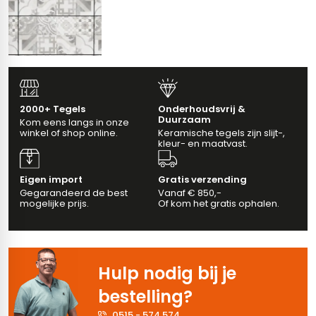
vloertegels
m 33 x 33 cm
ndtegels
m
2000+ Tegels
Onderhoudsvrij &
Duurzaam
Kom eens langs in onze
winkel of shop online.
Keramische tegels zijn slijt-,
kleur- en maatvast.
ndtegels
Eigen import
Gratis verzending
egels
tegels
Gegarandeerd de best
Vanaf € 850,-
mogelijke prijs.
Of kom het gratis ophalen.
oertegels
wandtegels
dtegels
Hulp nodig bij je
ndtegels
vloertegels
bestelling?
tegels
rtegels
0515 - 574 574