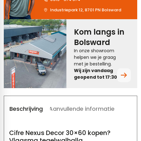
tegels
vloertegels
Industriepark 12, 8701 PN Bolsward
tegels
rtegels
Kom langs in
ndtegels
oertegels
Bolsward
rtegels
In onze showroom
helpen we je graag
ertegels
met je bestelling.
Wij zijn vandaag
geopend tot 17:30.
Beschrijving
Aanvullende informatie
Cifre Nexus Decor 30×60 kopen?
Vlagsma tegelwalhalla