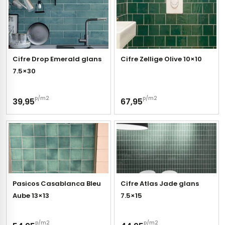
tegels
rtegels
tegels
vloertegels
tegels
rtegels
Cifre Drop Emerald glans
Cifre Zellige Olive 10×10
7.5×30
ndtegels
oertegels
p/m2
p/m2
rtegels
39,95
67,95
ertegels
Pasicos Casablanca Bleu
Cifre Atlas Jade glans
Aube 13×13
7.5×15
p/m2
p/m2