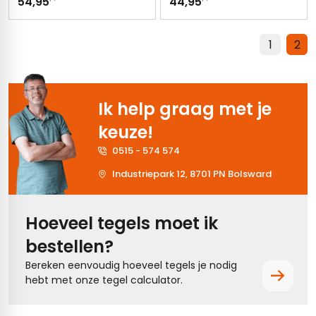
54,95
44,95
1
2
Ik help graag met je
keuze!
0515 - 574 574
Industriepark 12, 8701 PN Bolsward
Hoeveel tegels moet ik
bestellen?
Bereken eenvoudig hoeveel tegels je nodig
hebt met onze tegel calculator.