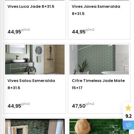
gels
vloertegels
Vives Luca Jade 8×31.5
Vives Javea Esmeralda
8×31.5
tegels
s betonlook
p/m2
p/m2
ls marmerlook
44,95
44,95
r tegels
andtegels
egels
ge wandtegels
 tegels
 Visschub wandtegels
Vives Salou Esmeralda
Cifre Timeless Jade Mate
wandtegels
8×31.5
15×17
andtegels
loertegels
p/m2
p/m2
44,95
47,50
ls
loertegels
9.2
ige vloertegels