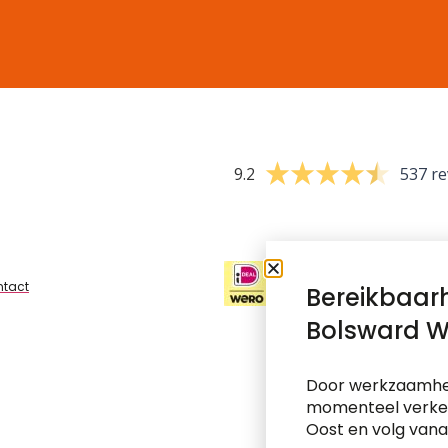
9.2
537 re
tact
Bereikbaar
Bolsward W
Door werkzaamhed
momenteel verkee
Oost en volg vana