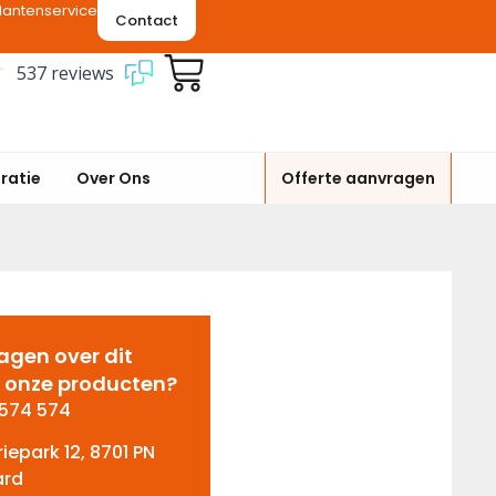
lantenservice
Contact
537 reviews
iratie
Over Ons
Offerte aanvragen
ragen over dit
of onze producten?
 574 574
riepark 12, 8701 PN
ard