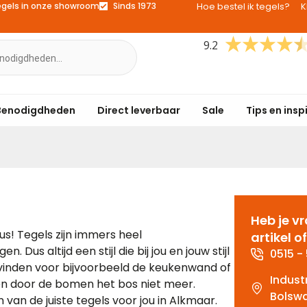
egels in onze showroom
Sinds 1973
Hoe bestel ik tegels?
K
9.2
Benodigdheden
Direct leverbaar
Sale
Tips en insp
Heb je v
us! Tegels zijn immers heel
artikel 
n. Dus altijd een stijl die bij jou en jouw stijl
0515 -
l vinden voor bijvoorbeeld de keukenwand of
Indust
 even door de bomen het bos niet meer.
Bolsw
an de juiste tegels voor jou in Alkmaar.