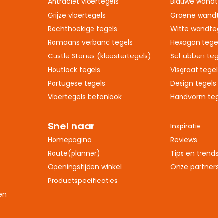
:
Antraciet vloertegels
Blauwe wandt
Grijze vloertegels
Groene wandt
Rechthoekige tegels
Witte wandte
Romaans verband tegels
Hexagon tege
Castle Stones (kloostertegels)
Schubben teg
Houtlook tegels
Visgraat tegel
Portugese tegels
Design tegels
Vloertegels betonlook
Handvorm teg
Snel naar
Inspiratie
Homepagina
Reviews
Route(planner)
Tips en trend
Openingstijden winkel
Onze partner
Productspecificaties
en