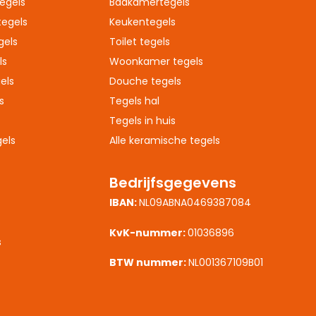
egels
Badkamertegels
egels
Keukentegels
gels
Toilet tegels
ls
Woonkamer tegels
els
Douche tegels
s
Tegels hal
Tegels in huis
els
Alle keramische tegels
Bedrijfsgegevens
IBAN:
NL09ABNA0469387084
s
KvK-nummer:
01036896
s
BTW nummer:
NL001367109B01