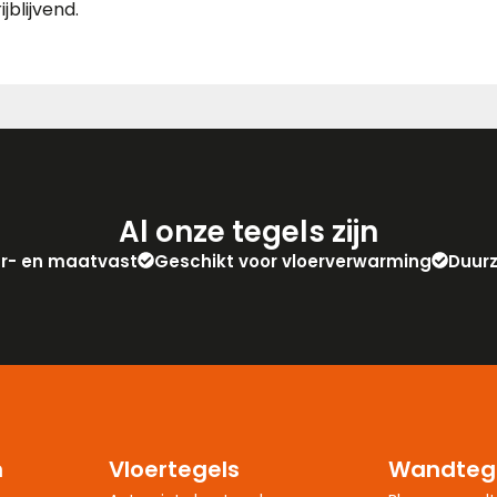
blijvend.
Al onze tegels zijn
eur- en maatvast
Geschikt voor vloerverwarming
Duur
n
Vloertegels
Wandteg