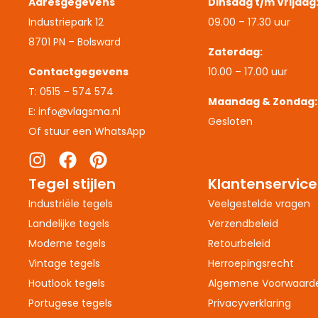
Adresgegevens
Dinsdag t/m Vrijdag
Industriepark 12
09.00 – 17.30 uur
8701 PN – Bolsward
Zaterdag:
Contactgegevens
10.00 – 17.00 uur
T: 0515 – 574 574
Maandag & Zondag:
E: info@vlagsma.nl
Gesloten
Of stuur een WhatsApp
Tegel stijlen
Klantenservice
Industriële tegels
Veelgestelde vragen
Landelijke tegels
Verzendbeleid
Moderne tegels
Retourbeleid
Vintage tegels
Herroepingsrecht
Houtlook tegels
Algemene Voorwaard
Portugese tegels
Privacyverklaring