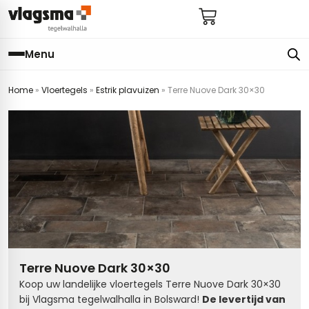
Menu
Home
»
Vloertegels
»
Estrik plavuizen
»
Terre Nuove Dark 30×30
e
en
els
gels
imers
E
s badkamer
ls badkamer
onderhoud
 (tot €25)
 bijkeuken
s hal
ap
s keuken
s keuken
 hal
s toilet
Terre Nuove Dark 30×30
 toilet
ls woonkamer
Koop uw landelijke vloertegels Terre Nuove Dark 30×30
bij Vlagsma tegelwalhalla in Bolsward!
De levertijd van
egels
egels
digdheden