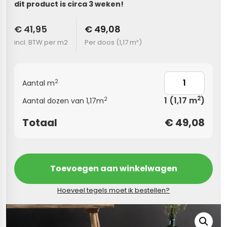
dit product is circa 3 weken!
s
€ 41,95
€ 49,08
incl. BTW per m2
Per doos (
1,17 m²
)
els
nes (kloostertegels)
tegels
Terrazzo tegels
2
Aantal m
 wandtegels
egels
2
1
(1,17 m
)
2
Aantal dozen van 1,17m
andtegels
 vloertegels
Totaal
€
49,08
n wandtegels
egels
 wandtegels
loertegels
Toevoegen aan winkelwagen
s
s betonlook
Hoeveel tegels moet ik bestellen?
s marmerlook
vloertegels
r tegels
 tegels