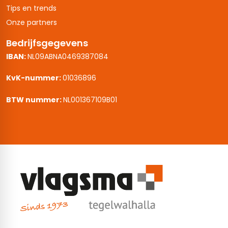
Tips en trends
Onze partners
Bedrijfsgegevens
IBAN:
NL09ABNA0469387084
KvK-nummer:
01036896
BTW nummer:
NL001367109B01