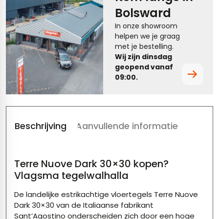
Bolsward
tegels
rtegels
In onze showroom
helpen we je graag
tegels
vloertegels
met je bestelling.
Wij zijn dinsdag
tegels
rtegels
geopend vanaf
09:00.
ndtegels
oertegels
rtegels
ertegels
Beschrijving
Aanvullende informatie
Terre Nuove Dark 30×30 kopen?
Vlagsma tegelwalhalla
De landelijke estrikachtige vloertegels Terre Nuove
Dark 30×30 van de Italiaanse fabrikant
Sant’Agostino onderscheiden zich door een hoge