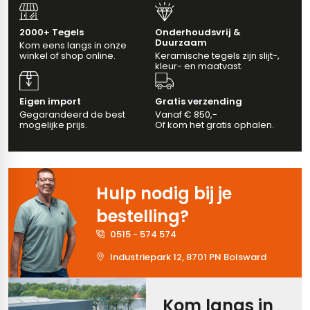
erband (multiformato)
dtegels
vloertegels
2000+ Tegels
Onderhoudsvrij &
Duurzaam
Kom eens langs in onze
winkel of shop online.
Keramische tegels zijn slijt-,
kleur- en maatvast.
m 33 x 33 cm
Eigen import
Gratis verzending
Gegarandeerd de best
Vanaf € 850,-
ndtegels
m
mogelijke prijs.
Of kom het gratis ophalen.
ndtegels
Hulp nodig bij je
egels
bestelling?
tegels
0515 - 574 574
oertegels
wandtegels
Industriepark 12, 8701 PN Bolsward
dtegels
Kom langs in
ndtegels
vloertegels