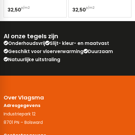
p/m2
p/m2
32,50
32,50
Al onze tegels zijn
Onderhoudsvrij
Slijt- kleur- en maatvast
Geschikt voor vloerverwarming
Duurzaam
Natuurlijke uitstraling
Over Vlagsma
Adresgegevens
Industriepark 12
8701 PN – Bolsward