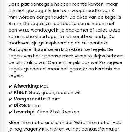
Deze patroontegels hebben rechte kanten, maar
zijn niet gezaagd. Er kan een voegbreedte van 3
mm worden aangehouden. De dikte van de tegel is
8 mm. De tegels zijn perfect te combineren met
een witte wandtegel in je badkamer of toilet. Deze
keramische vloertegel is niet vorstbestendig. De
motieven zijn geïnspireerd op de authentieke
Portugese, Spaanse en Marokkaanse tegels. De
tegels van het Spaanse merk Vives Azulejos hebben
de uitstraling van Cementtegels ook wel Portugese
tegels genoemd, maar het gemak van keramische
tegels.
✔️
Afwerking
: Mat
✔️
Kleur
: Geel, groen, rood en wit
✔️
Voegbreedte
: 3 mm
✔️
Dikte
: 8 mm
✔️
Levertijd
: Circa 2 tot 3 weken
Meer informatie vind je onder ‘Extra informatie’. Heb
je nog vragen?
Klik hier
en vul het contactformulier