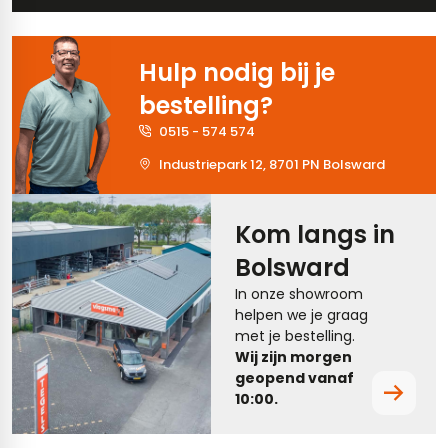
tegels
rtegels
Hulp nodig bij je
tegels
vloertegels
bestelling?
tegels
rtegels
0515 - 574 574
ndtegels
oertegels
Industriepark 12, 8701 PN Bolsward
rtegels
Kom langs in
ertegels
Bolsward
In onze showroom
helpen we je graag
met je bestelling.
Wij zijn morgen
geopend vanaf
10:00.