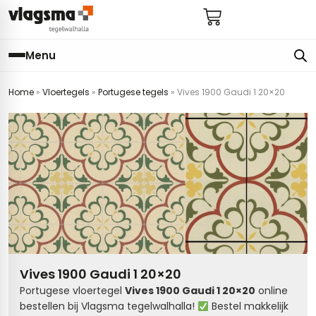
Menu
Home
»
Vloertegels
»
Portugese tegels
»
Vives 1900 Gaudi 1 20×20
e
en
els
gels
imers
E
s badkamer
ls badkamer
onderhoud
 (tot €25)
 bijkeuken
s hal
ap
s keuken
s keuken
 hal
s toilet
Vives 1900 Gaudi 1 20×20
 toilet
ls woonkamer
Portugese vloertegel
Vives 1900 Gaudi 1 20×20
online
bestellen bij Vlagsma tegelwalhalla!
Bestel makkelijk
egels
egels
digdheden