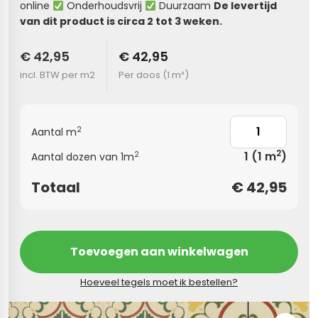
online
Onderhoudsvrij
Duurzaam
De levertijd
van dit product is circa 2 tot 3 weken.
s
€ 42,95
€ 42,95
els
nes (kloostertegels)
incl. BTW per m2
Per doos (
1 m²
)
tegels
Terrazzo tegels
 wandtegels
egels
2
Aantal m
andtegels
 vloertegels
2
1
(1 m
)
2
Aantal dozen van 1m
n wandtegels
egels
Totaal
€
42,95
 wandtegels
loertegels
s
s betonlook
Toevoegen aan winkelwagen
s marmerlook
vloertegels
Hoeveel tegels moet ik bestellen?
r tegels
 tegels