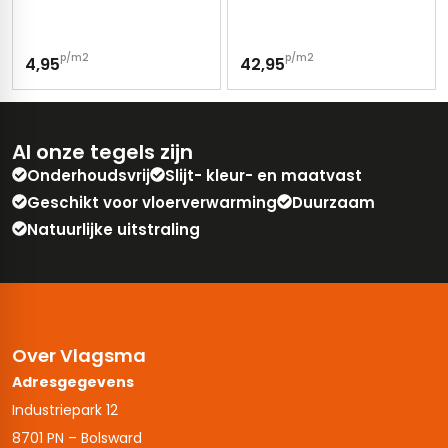
p/m2
p/m2
4,95
42,95
Al onze tegels zijn
Onderhoudsvrij
Slijt- kleur- en maatvast
Geschikt voor vloerverwarming
Duurzaam
Natuurlijke uitstraling
Over Vlagsma
Adresgegevens
Industriepark 12
8701 PN – Bolsward