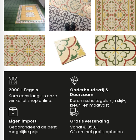
erband (multiformato)
dtegels
vloertegels
m 33 x 33 cm
ndtegels
m
ndtegels
2000+ Tegels
Onderhoudsvrij &
Duurzaam
egels
Kom eens langs in onze
tegels
winkel of shop online.
Keramische tegels zijn slijt-,
kleur- en maatvast.
oertegels
wandtegels
Eigen import
Gratis verzending
dtegels
Gegarandeerd de best
Vanaf € 850,-
mogelijke prijs.
Of kom het gratis ophalen.
ndtegels
vloertegels