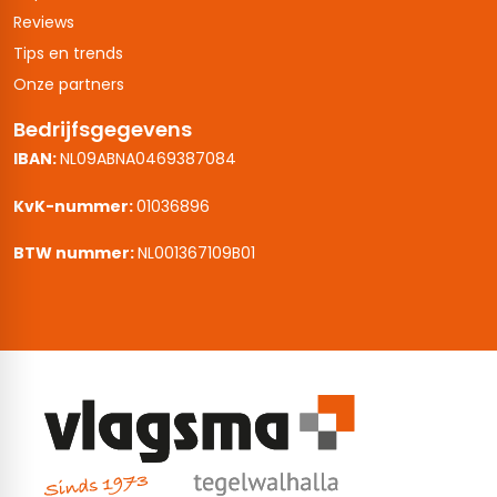
Reviews
Tips en trends
Onze partners
Bedrijfsgegevens
IBAN:
NL09ABNA0469387084
KvK-nummer:
01036896
BTW nummer:
NL001367109B01