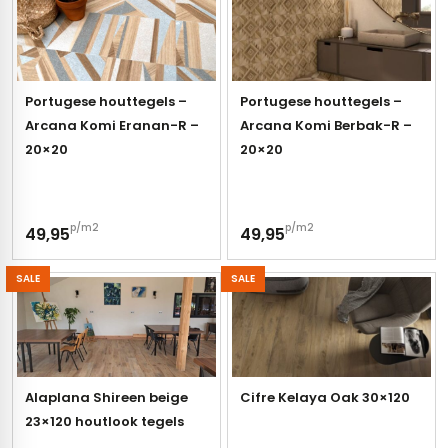
Portugese houttegels –
Portugese houttegels –
Arcana Komi Eranan-R –
Arcana Komi Berbak-R –
20×20
20×20
p/m2
p/m2
49,95
49,95
SALE
SALE
Alaplana Shireen beige
Cifre Kelaya Oak 30×120
23×120 houtlook tegels