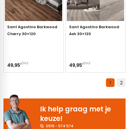
Sant Agostino Barkwood
Sant Agostino Barkwood
Cherry 30×120
Ash 30×120
p/m2
p/m2
49,95
49,95
1
2
Ik help graag met je
keuze!
0515 - 574 574