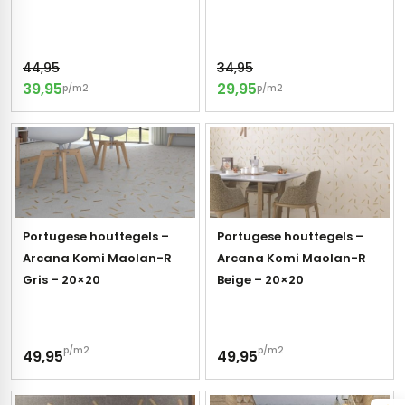
erband (multiformato)
dtegels
vloertegels
44,95
34,95
39,95
29,95
p/m2
p/m2
m 33 x 33 cm
ndtegels
m
Portugese houttegels –
Portugese houttegels –
ndtegels
Arcana Komi Maolan-R
Arcana Komi Maolan-R
egels
Gris – 20×20
Beige – 20×20
tegels
oertegels
wandtegels
p/m2
p/m2
49,95
49,95
dtegels
ndtegels
vloertegels