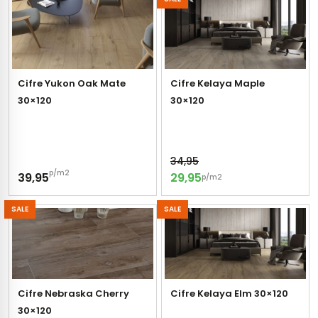
gels
vloertegels
tegels
s betonlook
ls marmerlook
Cifre Yukon Oak Mate
Cifre Kelaya Maple
30×120
30×120
r tegels
andtegels
egels
ge wandtegels
34,95
 tegels
 Visschub wandtegels
p/m2
39,95
29,95
p/m2
wandtegels
SALE
SALE
andtegels
loertegels
ls
loertegels
ige vloertegels
Cifre Nebraska Cherry
Cifre Kelaya Elm 30×120
30×120