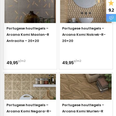
tegels
rtegels
9.2
tegels
vloertegels
Portugese houttegels –
Portugese houttegels –
tegels
rtegels
Arcana Komi Maolan-R
Arcana Komi Nokrek-R-
ndtegels
oertegels
Antracita – 20×20
20×20
rtegels
p/m2
p/m2
49,95
49,95
ertegels
Portugese houttegels –
Portugese houttegels –
Arcana Komi Negara-R-
Arcana Komi Murlen-R