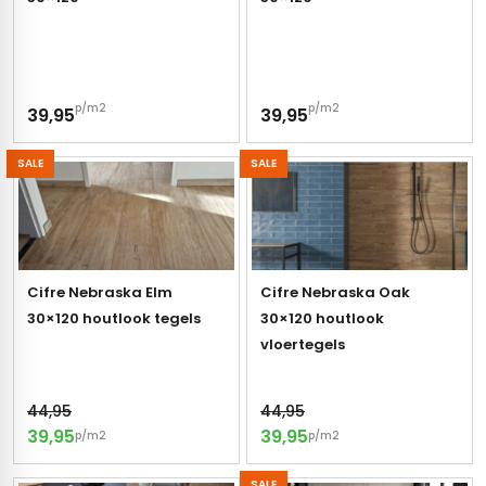
s
els
nes (kloostertegels)
p/m2
p/m2
39,95
39,95
tegels
Terrazzo tegels
SALE
SALE
 wandtegels
egels
andtegels
 vloertegels
n wandtegels
egels
Cifre Nebraska Elm
Cifre Nebraska Oak
30×120 houtlook tegels
30×120 houtlook
 wandtegels
loertegels
vloertegels
s
s betonlook
44,95
44,95
s marmerlook
vloertegels
39,95
39,95
p/m2
p/m2
r tegels
 tegels
SALE